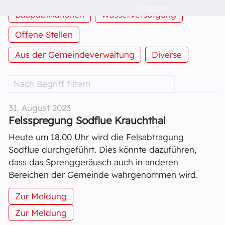
Stoppen
Veranstaltungen
Baupublikationen
Wasserversorgung
Offene Stellen
Raumvermietung
Aus der Gemeindeverwaltung
Diverse
Kontakt
Barrierefreiheit
31. August 2023
Felsspregung Sodflue Krauchthal
Heute um 18.00 Uhr wird die Felsabtragung
Sodflue durchgeführt. Dies könnte dazuführen,
dass das Sprenggeräusch auch in anderen
Bereichen der Gemeinde wahrgenommen wird.
Zur Meldung
Zur Meldung