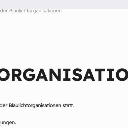
er Blaulichtorganisationen
R
ORGANISATI
r Blaulichtorganisationen statt.
kungen.