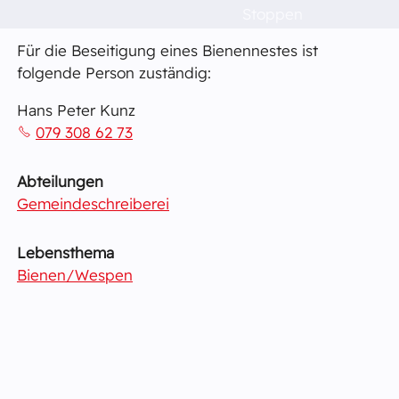
Raumvermietung
034 411 22 52
Stoppen
Für die Beseitigung eines Bienennestes ist
Kontakt
folgende Person zuständig:
Hans Peter Kunz
Barrierefreiheit
079 308 62 73
Abteilungen
Gemeindeschreiberei
Lebensthema
Bienen/Wespen