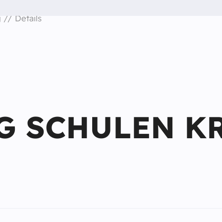
g
Details
G SCHULEN K