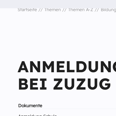
Startseite
Themen
Themen A-Z
Bildun
ANMELDUN
BEI ZUZUG
Dokumente