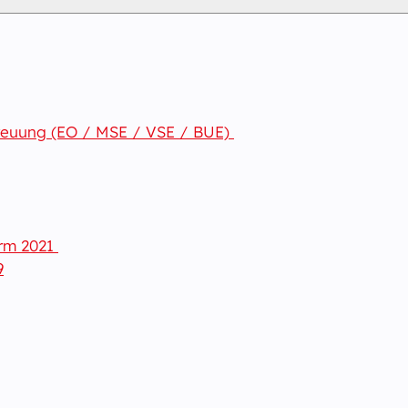
etreuung (EO / MSE / VSE / BUE)
orm 2021
9