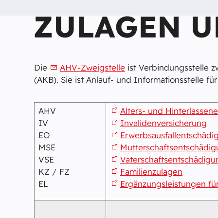
ZULAGEN U
Die
AHV-Zweigstelle
ist Verbindungsstelle 
(AKB). Sie ist Anlauf- und Informationsstelle f
AHV
Alters- und Hinterlassen
IV
Invalidenversicherung
EO
Erwerbsausfallentschädigu
MSE
Mutterschaftsentschädi
VSE
Vaterschaftsentschädigu
KZ / FZ
Familienzulagen
EL
Ergänzungsleistungen fü