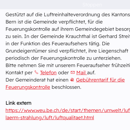
Stoppen
Politik & Verwaltung
Gestützt auf die Luftreinhalteverordnung des Kantons
Bern ist die Gemeinde verpflichtet, für die
Dorfleben
Feuerungskontrolle auf ihrem Gemeindegebiet besor
zu sein. In der Gemeinde Krauchthal ist Gerhard Strei
in der Funktion des Feueraufsehers tätig. Die
Schulen
Grundeigentümer sind verpflichtet, ihre Liegenschaft
periodisch der Feuerungskontrolle zu unterziehen.
Bitte nehmen Sie mit unserem Feueraufseher frühzeit
Das musst du wissen!
Kontakt per
Telefon
oder
Mail
auf.
Der Gemeinderat hat einen
Gebührentarif für die
Feuerungskontrolle
beschlossen.
Raumvermietung
Link extern
Kontakt
https://www.weu.be.ch/de/start/themen/umwelt/luf
laerm-strahlung/luft/luftqualitaet.html
Barrierefreiheit