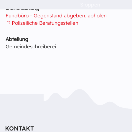
Stoppen
Dienstleistung
Politik & Verwaltung
Fundbüro - Gegenstand abgeben, abholen
Polizeiliche Beratungsstellen
Dorfleben
Abteilung
Gemeindeschreiberei
Schulen
Das musst du wissen!
Raumvermietung
Kontakt
KONTAKT
Barrierefreiheit