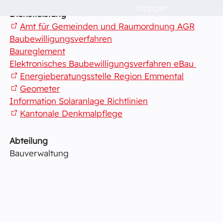
Stoppen
Dienstleistung
Politik & Verwaltung
Amt für Gemeinden und Raumordnung AGR
Baubewilligungsverfahren
Dorfleben
Baureglement
Elektronisches Baubewilligungsverfahren eBau
Energieberatungsstelle Region Emmental
Schulen
Geometer
Information Solaranlage Richtlinien
Kantonale Denkmalpflege
Das musst du wissen!
Abteilung
Raumvermietung
Bauverwaltung
Kontakt
Barrierefreiheit