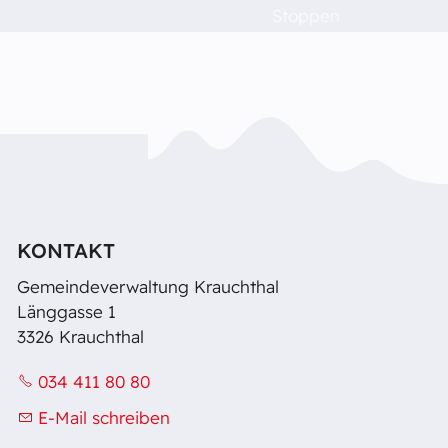
Stoppen
Politik & Verwaltung
Dorfleben
Schulen
Das musst du wissen!
KONTAKT
Gemeindeverwaltung Krauchthal
Raumvermietung
Länggasse 1
3326 Krauchthal
Kontakt
034 411 80 80
E-Mail schreiben
Barrierefreiheit