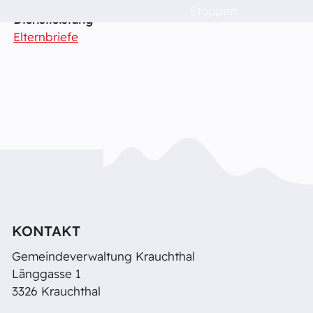
Stoppen
Dienstleistung
Politik & Verwaltung
Elternbriefe
Dorfleben
Schulen
Das musst du wissen!
Raumvermietung
KONTAKT
Gemeindeverwaltung Krauchthal
Kontakt
Länggasse 1
3326 Krauchthal
Barrierefreiheit