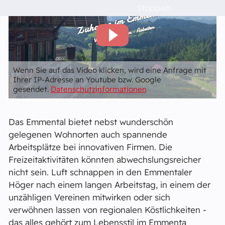
Kirchgemeinde
Stoppen
Burgerlichen Korporation Krauchthal
Wirtschaft
Schulen
Wenn Sie auf das Video klicken, wird eine Anfrage mit
Ihrer IP-Adresse an Youtube bzw. Google
Das musst du wissen!
gesendet.
Datenschutzinformationen
Das Emmental bietet nebst wunderschön
Raumvermietung
gelegenen Wohnorten auch spannende
Arbeitsplätze bei innovativen Firmen. Die
Kontakt
Freizeitaktivitäten könnten abwechslungsreicher
nicht sein. Luft schnappen in den Emmentaler
Höger nach einem langen Arbeitstag, in einem der
Barrierefreiheit
unzähligen Vereinen mitwirken oder sich
verwöhnen lassen von regionalen Köstlichkeiten -
das alles gehört zum Lebensstil im Emmenta