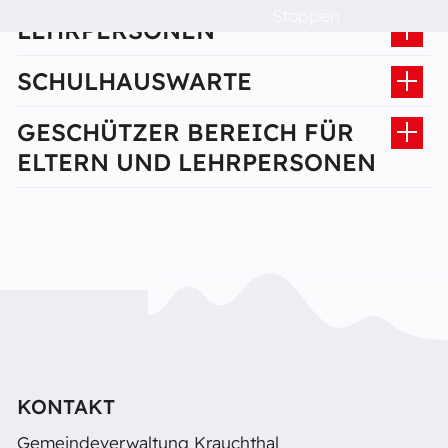
Stoppen
LEHRPERSONEN
Oberstufe Hindelbank
SCHULHAUSWARTE
Das musst du wissen!
GESCHÜTZER BEREICH FÜR
Raumvermietung
ELTERN UND LEHRPERSONEN
Kontakt
Barrierefreiheit
KONTAKT
Gemeindeverwaltung Krauchthal