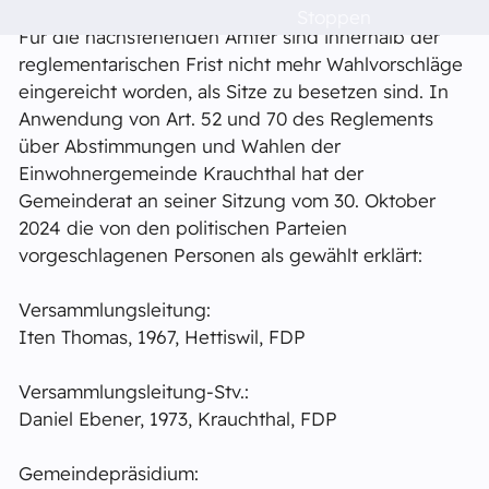
Stoppen
Feuerwehr
Für die nachstehenden Ämter sind innerhalb der
reglementarischen Frist nicht mehr Wahlvorschläge
Dorfleben
eingereicht worden, als Sitze zu besetzen sind. In
Anwendung von Art. 52 und 70 des Reglements
über Abstimmungen und Wahlen der
Schulen
Einwohnergemeinde Krauchthal hat der
Gemeinderat an seiner Sitzung vom 30. Oktober
Das musst du wissen!
2024 die von den politischen Parteien
vorgeschlagenen Personen als gewählt erklärt:
Raumvermietung
Versammlungsleitung:
Iten Thomas, 1967, Hettiswil, FDP
Kontakt
Versammlungsleitung-Stv.:
Daniel Ebener, 1973, Krauchthal, FDP
Barrierefreiheit
Gemeindepräsidium: