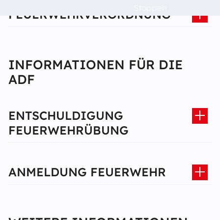
Dorfleben
Stoppen
FEUERWEHRVERORDNUNG
Schulen
INFORMATIONEN FÜR DIE
Das musst du wissen!
ADF
Raumvermietung
ENTSCHULDIGUNG
FEUERWEHRÜBUNG
Kontakt
ANMELDUNG FEUERWEHR
Barrierefreiheit