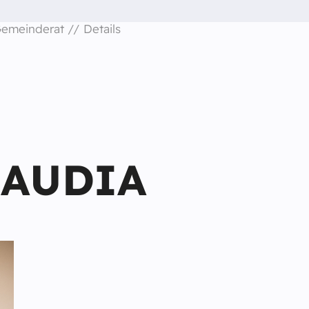
emeinderat
Details
LAUDIA