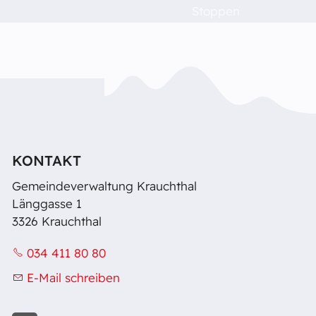
Stoppen
Feuerwehr
Dorfleben
Schulen
Das musst du wissen!
KONTAKT
Gemeindeverwaltung Krauchthal
Raumvermietung
Länggasse 1
3326 Krauchthal
Kontakt
034 411 80 80
E-Mail schreiben
Barrierefreiheit