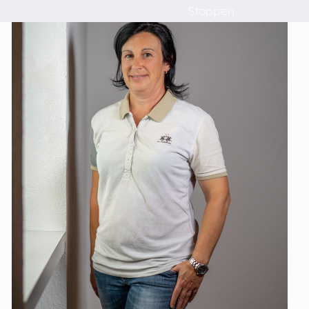
Stoppen
Schulen
Das musst du wissen!
Raumvermietung
Kontakt
Barrierefreiheit