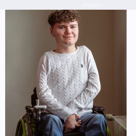
Stoppen
Schulen
Das musst du wissen!
Raumvermietung
Kontakt
Barrierefreiheit