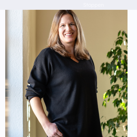
Stoppen
Schulen
Das musst du wissen!
Raumvermietung
Kontakt
Barrierefreiheit