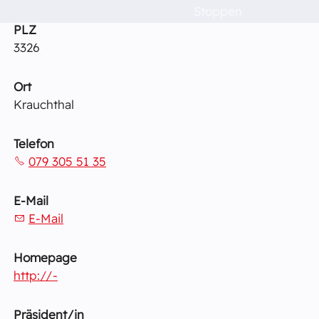
Raumvermietung
Stoppen
PLZ
Kontakt
3326
Ort
Barrierefreiheit
Krauchthal
Telefon
079 305 51 35
E-Mail
E-Mail
Homepage
http://-
Präsident/in