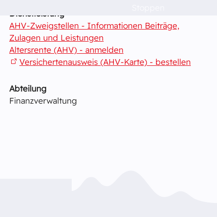
Stoppen
Dienstleistung
Politik & Verwaltung
AHV-Zweigstellen - Informationen Beiträge,
Zulagen und Leistungen
Dorfleben
Altersrente (AHV) - anmelden
Versichertenausweis (AHV-Karte) - bestellen
Schulen
Abteilung
Finanzverwaltung
Das musst du wissen!
Raumvermietung
Kontakt
Barrierefreiheit