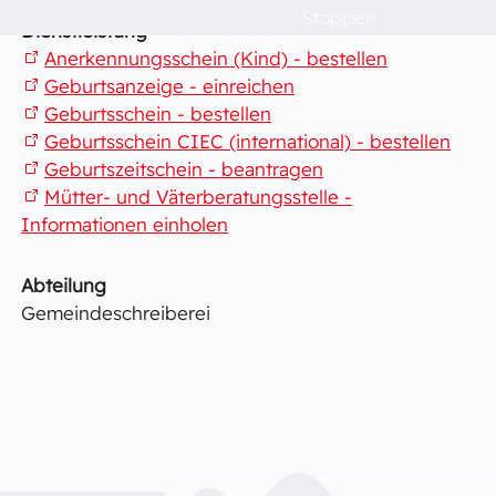
Stoppen
Dienstleistung
Politik & Verwaltung
Anerkennungsschein (Kind) - bestellen
Geburtsanzeige - einreichen
Dorfleben
Geburtsschein - bestellen
Geburtsschein CIEC (international) - bestellen
Geburtszeitschein - beantragen
Schulen
Mütter- und Väterberatungsstelle -
Informationen einholen
Das musst du wissen!
Abteilung
Gemeindeschreiberei
Raumvermietung
Kontakt
Barrierefreiheit