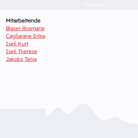
Raumvermietung
Steiner Claudia
Stoppen
Kontakt
Mitarbeitende
Blaser Rosmarie
Cagliarane Erika
Barrierefreiheit
Iseli Kurt
Iseli Therese
Jakobs Tanja