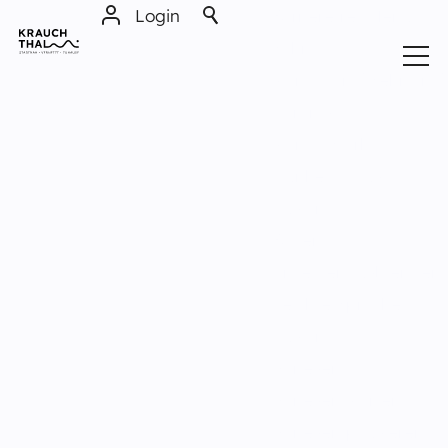
Login
Barrierefrei-Menü
Schrift
Normal
Groß
Sehr groß
Themen
Kontrast
Normal
Stark
Politik & Verwaltung
Dunkelmodus
Aus
Ein
Bilder
Dorfleben
Anzeigen
Ausblenden
Leichte Sprache
Schulen
Aus
Ein
Vorlesen
Das musst du wissen!
Vorlesen starten
Vorlesen pausieren